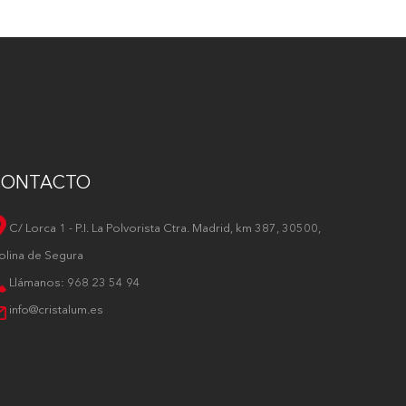
CONTACTO
C/ Lorca 1 - P.I. La Polvorista Ctra. Madrid, km 387, 30500,
olina de Segura
Llámanos: 968 23 54 94
info@cristalum.es