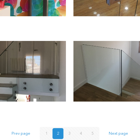
Prev page
1
2
3
4
5
Next page